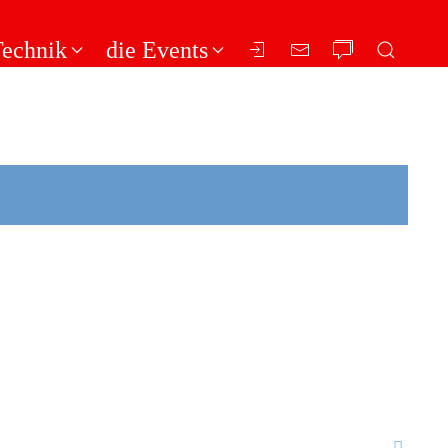
Technik
die Events