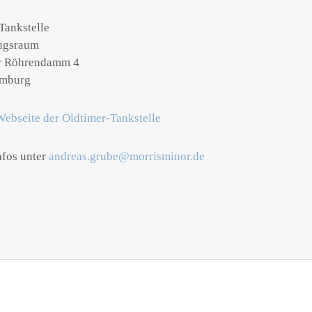
Tankstelle
ungsraum
er Röhrendamm 4
mburg
Webseite der Oldtimer-Tankstelle
nfos unter
andreas.grube@morrisminor.de