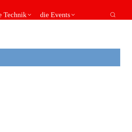
e Technik
die Events
DER
VEREIN