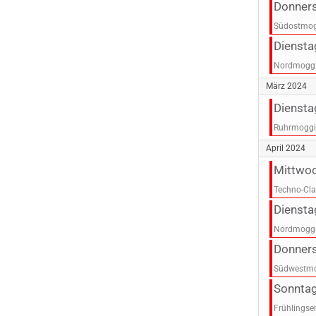
Donners
Südostmog
Diensta
Nordmoggi
März 2024
Dienst
Ruhrmoggi
April 2024
Mittwoc
Techno-Cla
Diensta
Nordmoggi
Donners
Südwestmo
Sonntag
Frühlingse