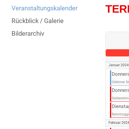
TER
Veranstaltungs­kalender
Rückblick / Galerie
Bilderarchiv
Januar 2024
Donner
Oldtimer S
Donner
Südwestmo
Diensta
Ruhrmoggi
Februar 202