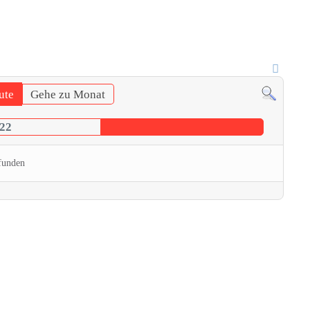
ute
Gehe zu Monat
022
funden