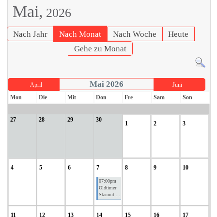
Mai,
2026
Nach Jahr
Nach Monat
Nach Woche
Heute
Gehe zu Monat
Mai 2026
April
Juni
Mon
Die
Mit
Don
Fre
Sam
Son
27
28
29
30
1
2
3
4
5
6
7
8
9
10
07:00pm
Oldtimer
Stammt ...
11
12
13
14
15
16
17