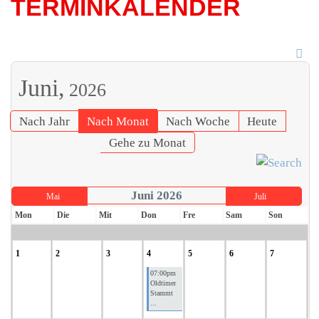
TERMINKALENDER
Juni,
2026
Nach Jahr
Nach Monat
Nach Woche
Heute
Gehe zu Monat
Juni 2026
Mai
Juli
Mon
Die
Mit
Don
Fre
Sam
Son
1
2
3
4
5
6
7
07:00pm
Oldtimer
Stammt
...