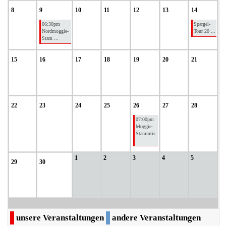
8
9
10
11
12
13
14
06:30pm
Spargel-
Nordmoggie-
Tour 20 ...
Stam ...
15
16
17
18
19
20
21
22
23
24
25
26
27
28
07:00pm
Moggie-
Stammtis
...
1
2
3
4
5
29
30
unsere Veranstaltungen
andere Veranstaltungen