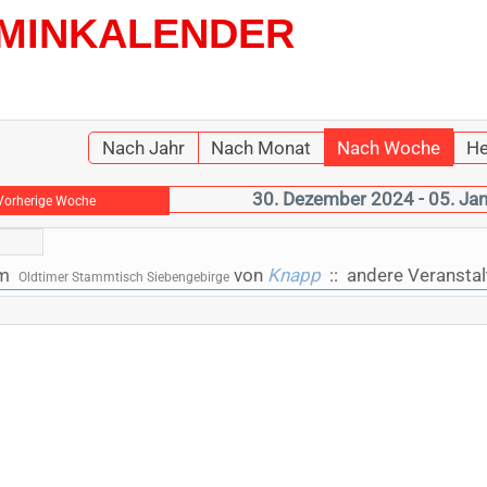
MINKALENDER
Nach Jahr
Nach Monat
Nach Woche
He
30. Dezember 2024 - 05. Ja
Vorherige Woche
pm
von
Knapp
:: andere Veransta
Oldtimer Stammtisch Siebengebirge